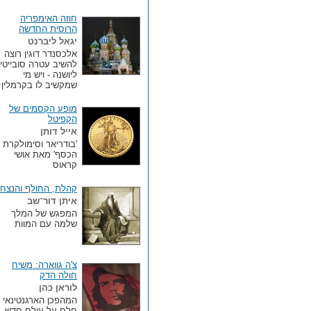
חוזה האימפריה
הרוסית החדשה
יגאל ליברנט
אלכסנדר דוגין רוצה
להשיב עטרה סובייטית
ליושנה - ויש מי
שמקשיב לו בקרמלין
מופע הקסמים של
הקפיטל
אייל דותן
'בודריאר וסימולקרת
הכסף' מאת אושי
קראוס
קהלת, החולף והנצחי
איתן דור־שב
המפגש של המלך
שלמה עם המוות
צ'ה גווארה: משיח
חולה הדק
לוראן כהן
המהפכן הארגנטינאי
חלם על עולם חדש,