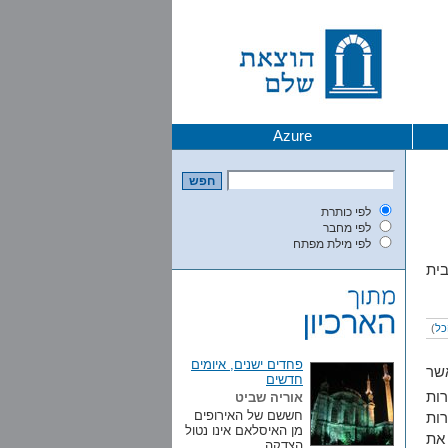
Azure
לפי כותרת
לפי מחבר
לפי מילת מפתח
ית
כל
)
פחדים ישנים, איומים
שר
חדשים
ות
אוריה שביט
חששם של האירופים
ות
מן האיסלאם אינו נטול
 את
הצדקה