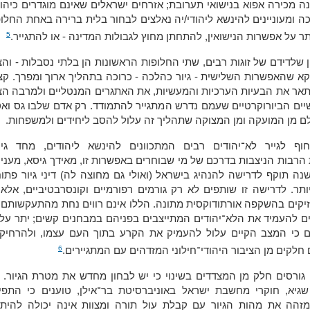
נה מכירה אפוא בנישואי תערובת; אזרחים ישראלים שאינם מוגדרים כיהו
ה ומעוניינים להינשא ליהודי/יה נאלצים לבחור בלית ברירה באחת החלו
5
תר על אפשרות הנישואין, להתחתן מחוץ לגבולות המדינה - או להתגייר.
ן שלדידם של זוגות רבים, שתי החלופות הראשונות הן בלתי נסבלות - וה
א שהאפשרות השלישית - גיור כהלכה - כרוכה בתהליך ארוך ומפרך. קצ
אר את הבעיות הערכיות והמעשיות, את האתגרים המנטליים ולמרבה הצ
ים הביורוקרטיים שעמם נדרש המתגייר להתמודד. רק אדם שלבו גס ואט
ם מן המועקה ומן המצוקה שתהליך זה עלול להסב ליחידים ולמשפחות.
וף לגייר לא־יהודים רבים המתכוונים להינשא ליהודים, מחד גיס
הרבות הניצבות בדרכם של מי שבוחרים באפשרות זו, מאידך גיסא, מעני
ה תוקף לדרישה להנהיג בישראל (ואולי גם מחוצה לה) דיני גיור פתו
יותר. לדרישה זו שותפים לא רק גורמים רפורמיים וקונסרבטיביים, אלא
יקים בהשקפה אורתודוקסית מתונה. הללו אינם רווים נחת מהתעקשותם 
ים להעמיד את הלא־יהודים המתייצבים בפניהם במבחנים קשים; יתר על 
 כי המצב הקיים עלול להעמיק את הקרע בתוך העם עצמו, ולהרחיק 
6
חלקים מן הציבור היהודי־חילוני המזדהים עם המתגיירים.
גורסים חלק מן המצדדים בשינוי כי יש לבחון מחדש את מטרת הגיור. 
 שגיא, חוקרי מחשבת ישראל באוניברסיטת בר־אילן, טוענים כי התפי
זהה את מהות הגיור עם קבלת עול תורה ומצוות אינה יכולה להיתל