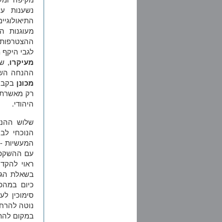
נשענות ע
התיאולוגי
מעוגנות ה
ההצטרפות 
לגבי היקף 
מעיקרו
, ש
ההנחה השל
מכונן
בקביע
רק מאשרת 
היהודי.
שלוש ההנח
הנוכחי לבח
המעשיות - 
עם ההשקפו
ראוי להקד
בשאלת הגיו
כיום במהפ
סימוכין לע
נוטה להרחי
במקום להתי