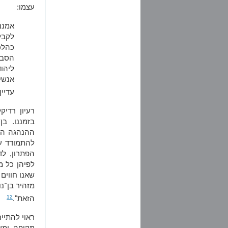
עצמו:
אמנם
לקבל
כהלכ
הסבר
ליהו
אנשים
עדיין
רעיון רדיק
בזמננו. בן
ההנהגה התו
להתמודד עם
הפתרון, לד
לפיהן כל מ
שאנו חווים 
מזהיר בן־נ
12
הזאת".
ראוי להתיי
מקיפה ומע