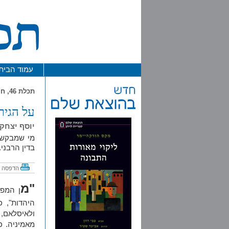
עמוד הבית
תכלת 46, חורף התשע"ב / 2012
על הגיר
יוסף יצחק
מי שמבקש 
בדין הרבני.
הדפסה
"מ
ן המפו
היהדות", 
ולאיסלאם, 
מאמיניה. כ