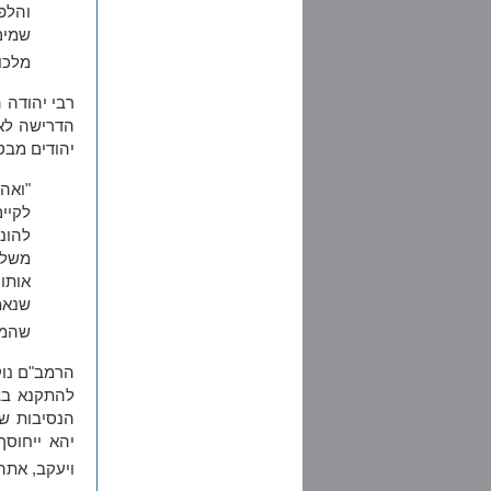
והלפי
שמים
מלכו
רבי יהודה 
הדרישה לאה
יהודים מבטן
"ואה
לקיי
להונ
משל 
אותו
שנאמ
שהמל
הרמב"ם נוק
להתקנא בצא
הנסיבות שב
יהא ייחוסך
ויעקב, אתה