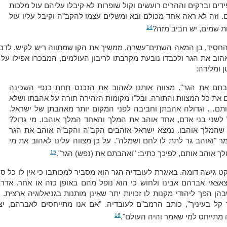
דים וברקים וההרים רועשים וקול שופרות לא קיבלו עליהם עול מלכות
. וזה לא ראה אחד מכולם ובא ומשלים עצמו להקב"ה וקיבל עליו עול
14
ת שמים, יש חביב מזה?
החסיד, בן המאה השתים־עשרה, ממשיך את הקו שמתווה ריש לקיש. לדבר
וב את הגר ולכבדו נובעת מקרבתו לריבון העולמים, המבכרו אפילו על 
 ומלידה:
בתם את הגר". מצווה אותנו לאהוב את הנכנס תחת כנפי השכינה
ם את כל המצוות והתורה. ובל"ו מקומות הזהירה תורה על אהבתו ושלא
ותם… וגדולה אהבתן וחביבה לפני המקום יותר מאהבתן של ישראל.
לשני בני אדם, אחד אוהב את המלך והאחד המלך אוהבו. מי גדול?
 שהמלך אוהבו. נמצא ישראל אוהבים הקב"ה והקב"ה אוהב את הגר
ר "ואוהב גר לתת לו לחם ושמלה". על כן מצווה עלינו לאהוב את מי
15
ך אוהב אותם, לפיכך כתיב: "ואהבתם את (נפש) הגר".
ט גישה דומה. באיגרת לעובדיה הגר הוא מסביר למכותבו כי אין לו כל ס
צאי אברהם אבינו ולחוש כי הוא נופל מהם באופן כזה או אחר. אדרב
הן הפך ליהודי מקנות לו זכויות יתר שאינן מותנות בגניאלוגיה ארצית. 
 קל בעיניך", כותב הרמב"ם לעובדיה. "אם אנו מתייחסים לאברהם, יצ
16
 מתייחס למי שאמר והיה העולם".