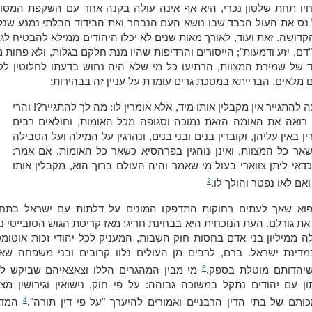
חיו תחת שלטון נכרי, היא אף אינה עולה בקנה אחד עם השקפת המסור
ס את העול הכבד שבו נושא העם הנבחר ואת הבידוד הבלתי נמנע שנלו
קדושה. זאת ועוד, לאורך מאות שנים לא יכלו היהודים ממילא להבטיח לג
דם, יזע ודמעות"; הייסורים והרדיפות שהיו מנת חלקם בגלות, ולא פחות 
של שמירת המצוות, הרתיעו כל מי שלא היה נחוש בדעתו לחלוטין לקי
ים מלאים. הברייתא במסכת גרים עומדת על עניין זה בבהירות:
 להתגייר אין מקבלין אותו מיד, אלא אומרין לו: מה לך להתגייר?! והרי
רואה את האומה הזאת נמוכה וסגופה מכל האומות, וחולאים רבים
רין באין עליהן, וקוברין בנים ובני בנים, ונהרגין על המילה ועל הטבילה
שאר כל המצוות, ואינן נוהגין בפרהסיא כשאר כל האומות. אם אמר:
כדאי ליתן צווארי בעול מי שאמר והיה העולם ברוך הוא, מקבלין אותו
2
ואם לאו נפטר והולך לו.
פוא שאך לעתים רחוקות התדפקו המונים על דלתות עם ישראל בתחי
את גורלם. העת הנוכחית היא בבחינת חריג: מאז קריסת הגוש הסובייטי נ
 ממיליון בני אדם בחסות חוק השבות, המעניק לכל יהודי זכות אוטומ
מדינת ישראל. ברם, לרבים מן העולים נלוו קרובים ובני משפחה שאי
3
 שיהדותם מוטלת בספק.
מי מבין המהגרים הללו וצאצאיהם שביקש לב
ן עם יהודים נתקל במשוכה גבוהה: על פי חוק, נישואין וגירושין מצו
4
תם של בתי הדין הרבניים ואמורים להיערך "על פי דין תורה".
המדי