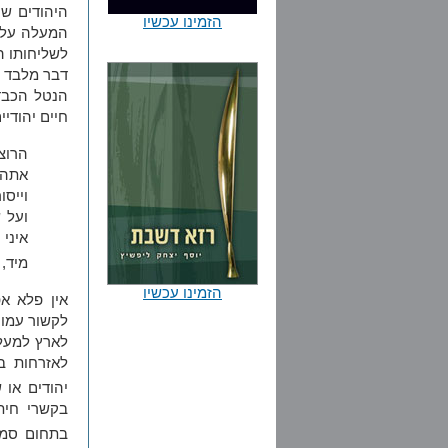
היהודים ש
הזמינו עכשיו
המעלה על נ
לשליחותו ה
דבר מלבד "
הנטל הכבד 
חיים יהודי
הרוצה
אתה 
וייסו
ועל 
איני 
מיד, 
הזמינו עכשיו
אין פלא א
לקשור עמו 
לארץ למעלה
לאזרחות ב
יהודים או
בקשרי חיתו
בתחום סמכו