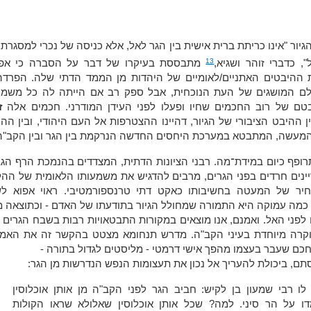
יור "אינו כריתת ברית אישית בין הגר לאל, אלא כניסה של נכרי למסגרת
13
, כדברי זוהר ושגיא,
מתבססת בעיקרו של דבר על הסברה כי אפ
 ההיבטים האתניים/לאומיים של היהדות מן הממד הדתי שלה. הפרדה 
לם המושגים של העת הנוכחית, אבל ספק רב אם הייתה לה כל משמע
טם של רוב החכמים שחיו ופעלו לפני העידן המודרני. חכמים אלה
ז
ן ההיבט הציבורי של הגיור, דהיינו ההצטרפות אל העם היהודי, ובין הה
המעשה, המתבטא במערכת היחסים החדשה הנרקמת בין הגר ובין הקב"ה
תרופף כיום במידת־מה. רבני הציונות הדתית, המצדדים בהנמכת הרף הג
ינים חרדים בפני הגרים, מרבים להדגיש את משמעותו הלאומית של ההל
יר של המעטה בחשיבותו כאקט דתי טרנספורמטיבי. ראוי אפוא לש
 כמה עמוקה היא התמורה שמחולל הגיור בתודעתו של האדם - וכתוצאה 
לפני האל. ואמנם, אנו מוצאים במקורות התבטאויות רבות בשבח הגרים 
וקרה מיוחדת בעיני הקב"ה. מדרש תנחומא מצטט בהקשר זה את האמו
חכם שעבר בעצמו מהפך אישי דרמטי - מליסטים לגדול בתורה -
הסתם, ביכולת להעריך אל נכון את תעצומות הנפש הנדרשות מן הגר:
לו רבי שמעון בן לקיש: חביב הגר לפני הקב"ה מן אותן אוכלוסין
ו על הר סיני. למה? שכל אותן אוכלוסין שאלולא שראו הקולות