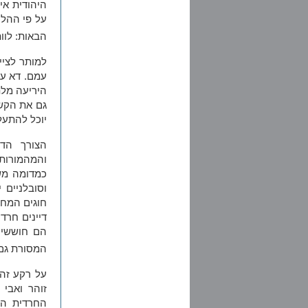
היהודית אי
על פי ההלכ
הבאות: לוו
למותר לציי
עמם. דא עק
היריעה מלת
גם את הקשי
יוכל להתעל
הצורך הדח
והמהמורות 
כמדומה משנ
וסובלניים 
חוגים המחז
דיינים חרד
הם חוששים
המסורת גם 
על רקע זה 
זוהר ואבי
החרדית המ