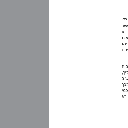
 של
שר
זו
ות
יהו
יבט
.
בוה
יך,
וב
מכך
כמי
רא