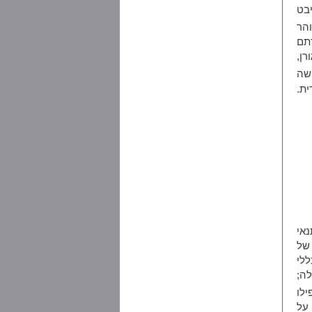
בט
הר
תם
רן,
שה
ת.
אי
 של
ללי
לה;
לו
 על