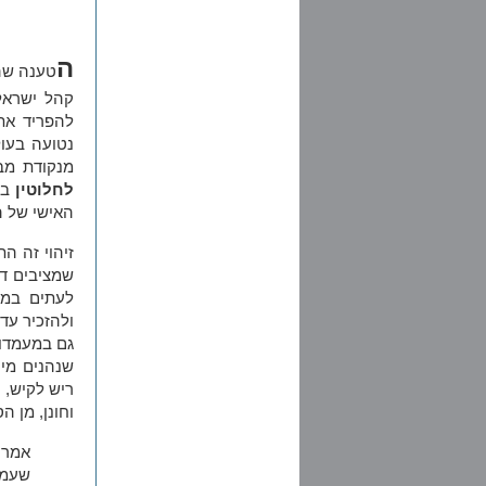
ה
טענה שהג
קהל ישראל"
להפריד את
נטועה בעו
מנקודת מב
לחלוטין
בי
האישי של 
זיהוי זה ה
שמציבים די
לעתים במח
ולהזכיר עד
גם במעמדו 
שנהנים מי
ריש לקיש, 
וחונן, מן 
אמר 
שעמד