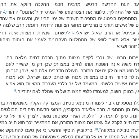
עד העת החדשה הדגישו מרבית חכמי ההלכה דווקא את ההי
7
ומי של התהליך, כלומר את הצטרפותו של המתגייר ל"אתנוס" היהודי.
זו
 מסתפקים בציטוטים מספרות השו"ת של ימי הביניים, ומעגנים את עמד
 של אישים תורניים מרכזיים מחוגי הציונות הדתית, דוגמת הרב שלמה גו
8
 עמיטל או הרב שאול ישראלי.
לגישתם, שמירת המצוות אינה דרי
יור, אלא תוצר לוואי של ההחלטה העקרונית לאמץ את הזהות היהודי
זוהר ושגיא,
יבות מרצון של נכרי לקיים מצוות מתוך הכרה דתית מלאה בה'
רת משה אינה הופכת אותו לחייב במצוות; שכן רק מי ששייך לעם
ל הוא מצווה לקיים את התורה. העולה מדברים אלה הוא, שהן הגר הן
נולד כיהודי חייבים במצוות מכוח שייכותם לעם ישראל, ולא מכוח
יבות אישית כלשהי. המעמד של גר כלפי מערכת המצוות הוא אפוא
9
י, במובן חשוב, למעמדו כלפי המצוות של מי שנולד לאם יהודייה.
לו מספקים גיבוי לעמדה מינימליסטית, המצדיקה הקלה משמעותית בתנ
ם מן המתגייר. הרב אליעזר ברקוביץ, מהוגי הדעות היהודים הבולטים
ה, טען לדוגמה כי "הלכות הגיור פשוטות מאוד. לצורך גיור על פי כ
 חייב לקבל על עצמו את מצוות התורה; אם המתגייר זכר הוא חייב במי
10
שת טבילה במקווה".
ברקוביץ הוסיף והדגיש כי אין טעם להתעקש אפי
ונותיו של המתגייר או על מודעותו למלוא משמעותה של המחויבות שנטל