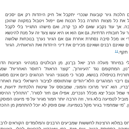
 הלכות גיור קובעות שנכרי יתקבל אל חיק היהדות רק אם יסכים
 את כל מצוות התורה בכל הכנות ואם יימול ויטבול במקווה שהוכן
ה. אך עוד נקבע שאם לא כך קרה, ואם מישהו התגייר בלי לקבל
 על חובותיו הדתיות, גם אם הוא או היא עשו צעד זה על מנת להינשא
די או מכל סיבה נסתרת אחרת וגם אם הגיור נערך בנוכחות שלושה
 שאינם רבנים ושאינם מכירים את דיני היהדות ואת הוראותיה, הגיור
11
 תקף.
לי במיוחד מעלה הרב יואל בן־נון, מן הבולטים במנהיגי הציונות הד
־נון, המתקומם נגד "העיוורון", "קוצר הראות" ו"חוסר האחריות" שמ
רנית בטיפולה בנושא, סבור כי מנגנוני הגיור הנהוגים כיום אינם מסוג
 ריבוי המהגרים הלא־יהודים שהתווספו לציבור הישראלי בעת האחרונ
בריו, הוא "גיור מרוכז והמוני, שמבוסס על שיטות הלכתיות ידועות, 
י שמל וטבל יצא מכלל הנכרים, אפילו אם חזר לסורו". "התהליך ההיסט
מוביל לטמיעה בלא גיור, וזה הרבה יותר חמור מגיור על פי מיעוט הפוסקי
ון. "מי שמחמיר בגיור מקל בטמיעה. שום פוסק לא יוכל להתחמק מן ההכ
חס במלוא הרצינות לחששות שמביעים הרבנים והמלומדים הקוראים לרבי
מיקה בתפיסת הגיור. ועם זאת, כפי שאבקש להראות להלן, הצעותי