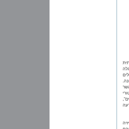
תית
גלה
לים
ה.
אשר
ורי
ם",
רעה
זיה
הם