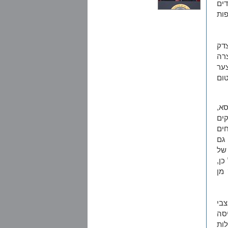
דים
פות
צדק
רה
ער
ום
א,
קים
חים
 גם
של
כן,
מן
צבי
סה
ות