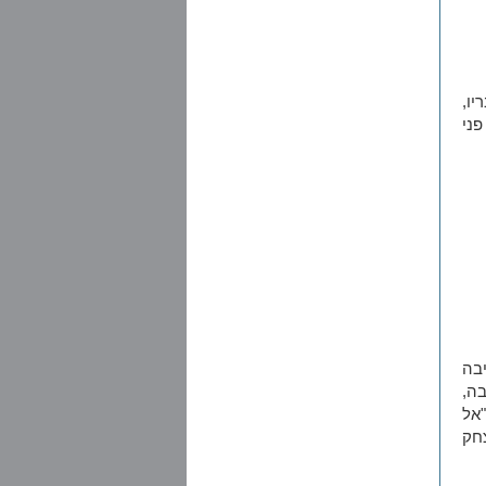
יו,
פני
יבה
ה,
"אל
חק