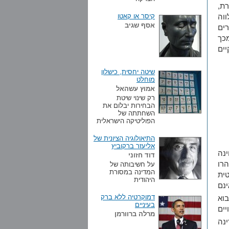
ת,
קיסר או קאטו
וה
אסף שגיב
רים
מכך
ים
שיטה יחסית, כישלון
מוחלט
אמוץ עשהאל
רק שינוי שיטת
הבחירות יבלום את
השחתתה של
הפוליטיקה הישראלית
התיאולוגיה הציונית של
אליעזר ברקוביץ
נה
דוד חזוני
הרו
על חשיבותה של
המדינה במסורת
טית
היהודית
נם
דמוקרטיה ללא ברק
וא
בעיניים
יים
מרלה ברוורמן
נה