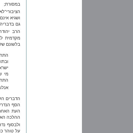
במסורת; 
הציבורי־לא
ושגיא אינם
גם בדבריהם
הרב יהודה
מקדמית לג
בלשונם של 
התחי
ובתו
ישרא
מי ש
התחי
אנלוג
הדברים הל
הסף הנדרשי
העת האחרונ
ההלכה האדם
ולבסוף נדר
על טוהר כו