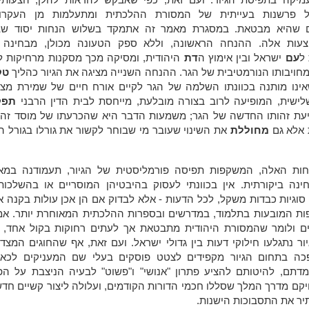
ל פרשנות בעייתית של המסורת ההלכתית ומתעלמות מן העקרונ
ים שהיא מבטאת. במסגרת מאמר זה אתמקד בשלוש הנחות יסוד שב
צעות אלה. ההנחה הראשונה, וללא ספק הטעונה מכולן, מבחינה ב
ל
עם
ישראל ובין אימוץ ה
דת
היהודית, ומסיקה מכך מסקנות מרחיקות ל
מחויבותו הנורמטיבית של הגר. ההנחה השנייה מציגה את הגיור כהליך
טק
אינו מותנה בכוונתו השלמה של הגר לקיים אורח חיים של שמירת מצוו
ישית, המופיעה לרוב בצורה מובלעת, מייחסת לבית הדין הרבני
תפק
ת זהותו החדשה של הגר; משמעות הדבר היא שהכרעתו של מוסד זה 
אלא גם
מחוללת
את השינוי שעובר מי שבוחר לקשור את גורלו בגורל 
ות האלה, המשקפות תפיסה פורמליסטית של הגיור, תעמודנה במא
ינה ביקורתית. אין בכוונתי לעסוק בהיבטיהן המוסריים או בהשלכותי
סוגיות כבדות משקל, לכל הדעות - אלא לבדוק אם הן אכן עולות בקנה 
ת המובעות בתלמוד, במדרשים ובספרות ההלכתית המאוחרת יותר. אמ
ים ולומר שהמסורת היהודית מתבטאת אך לעתים רחוקות בקול אחד, ו
ר נתגלעו חילוקי דעות בין גדולי ישראל. ועם זאת, אף שהחוגים המצד
כה בתחום הגיור מקפידים לצטט פוסקים בעלי שם המעניקים לכאו
מדתם, להיטותם להציע פתרון "אנושי" ו"פשוט" לבעיה הניצבת על הפ
קם מדרך המלך שסללו חכמי הדורות הקודמים, ועלולה ליצור קשיים חד
ר את התסבוכות הישנות.