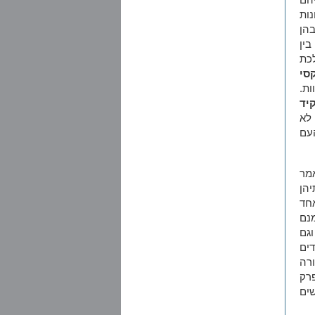
ות
הן
ין
כת
סי
ת.
יד
לא
העם
מר
הן
אחד
נם
גם
דים
רה
רק
שים