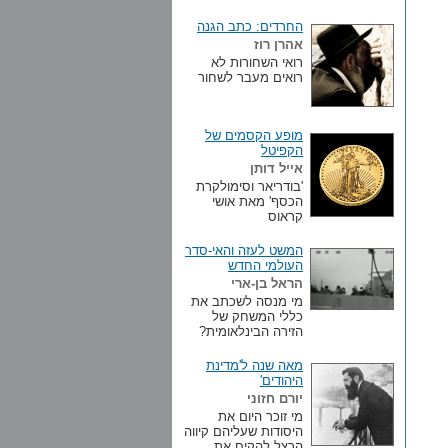
החרדים: כתב הגנה
אהרן רוז
רואי השחורות לא
רואים מעבר לשחור
מופע הקסמים של
הקפיטל
אייל דותן
'בודריאר וסימולקרת
הכסף' מאת אושי
קראוס
המשט לעזה והאי-סדר
העולמי החדש
הראל בן-ארי
מי מנסה לשכתב את
כללי המשחק של
הזירה הבינלאומית?
מאה שנה ל'מדינת
היהודים'
יורם חזוני
מי זוכר היום את
היסודות שעליהם קיווה
הרצל להקים את