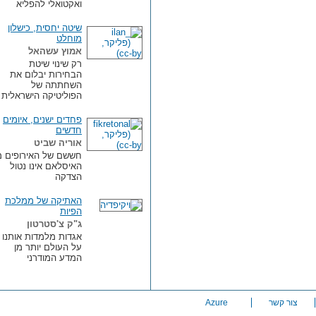
ואקטואלי להפליא
שיטה יחסית, כישלון
מוחלט
אמוץ עשהאל
רק שינוי שיטת
הבחירות יבלום את
השחתתה של
הפוליטיקה הישראלית
פחדים ישנים, איומים
חדשים
אוריה שביט
חששם של האירופים מן
האיסלאם אינו נטול
הצדקה
האתיקה של ממלכת
הפיות
ג"ק צ'סטרטון
אגדות מלמדות אותנו
על העולם יותר מן
המדע המודרני
צור קשר
Azure