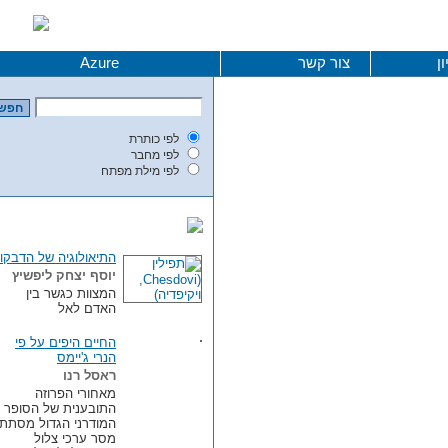
צור קשר
Azure
לפי כותרת
לפי מחבר
לפי מילת מפתח
התיאולוגיה של הדבקות
יוסף יצחק ליפשיץ
המצוות כגשר בין
האדם לאל
החיים היפים על פי
הנרי ג'יימס
ראסל רנו
מאחורי הפרוזה
התובענית של הסופר
המודרני הגדול מסתתר
מסר ערכי צלול