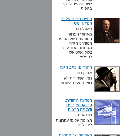
לשם הקפיד לרצף
בגופות
החיים היפים על פי
הנרי ג'יימס
ראסל רנו
מאחורי הפרוזה
התובענית של הסופר
המודרני הגדול
מסתתר מסר ערכי
צלול ואקטואלי
להפליא
החרדים: כתב הגנה
אהרן רוז
רואי השחורות לא
רואים מעבר לשחור
המדינה היהודית:
הצדקה עקרונית
ודמותה הרצויה
רות גביזון
הציונות על פי עקרונות
ליברליים
האתיקה של ממלכת