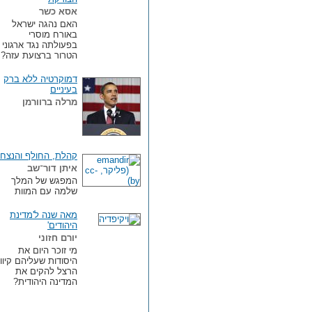
אסא כשר
האם נהגה ישראל
באורח מוסרי
בפעולתה נגד ארגוני
הטרור ברצועת עזה?
דמוקרטיה ללא ברק
בעיניים
מרלה ברוורמן
קהלת, החולף והנצחי
איתן דור־שב
המפגש של המלך
שלמה עם המוות
מאה שנה ל'מדינת
היהודים'
יורם חזוני
מי זוכר היום את
היסודות שעליהם קיווה
הרצל להקים את
המדינה היהודית?