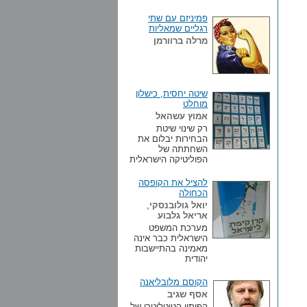
פמיניזם עם שתי
רגליים שמאליות
מרלה ברוורמן
שיטה יחסית, כישלון
מוחלט
אמוץ עשהאל
רק שינוי שיטת
הבחירות יבלום את
השחתתה של
הפוליטיקה הישראלית
להציל את הקופסה
הכחולה
יואל גולובנסקי
,
אריאל גלבוע
מערכת המשפט
הישראלית כבר אינה
מאמינה בהתיישבות
יהודית
הקוסם מלובליאנה
אסף שגיב
הפיתוי הטוטליטרי של