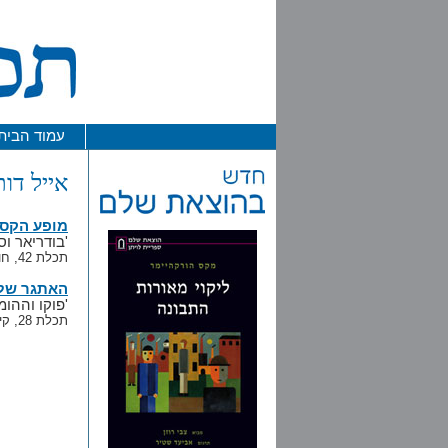
עמוד הבית
אייל דות
מופע הקס
'בודריאר ו
תכלת 42, חורף התשע"א / 2011
האתגר של 
'פוקו וההו
תכלת 28, קיץ התשס"ז / 2007