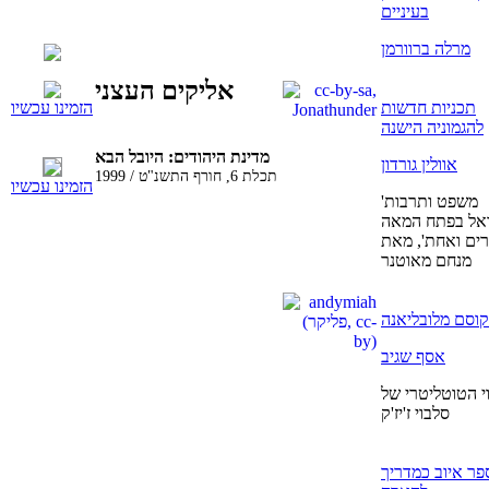
בעיניים
מרלה ברוורמן
אליקים העצני
תכניות חדשות
הזמינו עכשיו
להגמוניה הישנה
מדינת היהודים: היובל הבא
אוולין גורדון
תכלת 6, חורף התשנ"ט / 1999
הזמינו עכשיו
'משפט ותרבות
אל בפתח המאה
ים ואחת', מאת
מנחם מאוטנר
וסם מלובליאנה
אסף שגיב
י הטוטליטרי של
סלבוי ז'יז'ק
פר איוב כמדריך