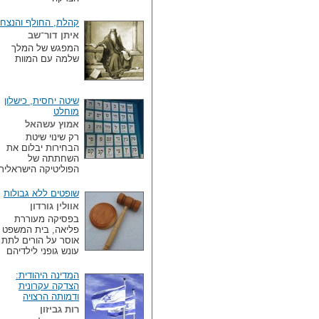
קהלת, החולף והנצחי
איתן דור־שב
המפגש של המלך
שלמה עם המוות
שיטה יחסית, כישלון
מוחלט
אמוץ עשהאל
רק שינוי שיטת
הבחירות יבלום את
השחתתה של
הפוליטיקה הישראלית
שופטים ללא גבולות
אוולין גורדון
בפסיקה מעוררת
פליאה, בית המשפט
אוסר על הורים לתת
עונש גופני לילדיהם
המדינה היהודית:
הצדקה עקרונית
ודמותה הרצויה
רות גביזון