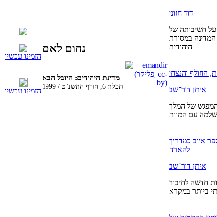
דוד חזוני
על חשיבותה של
המדינה במסורת
נחום לאם
היהודית
הזמינו עכשיו
, החולף והנצחי
מדינת היהודים: היובל הבא
תכלת 6, חורף התשנ"ט / 1999
איתן דור־שב
הזמינו עכשיו
מפגש של המלך
שלמה עם המוות
פר איוב כמדריך
להארה
איתן דור־שב
ת חדשה לחיבור
י ביותר במקרא