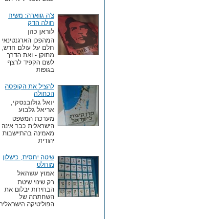
צ'ה גווארה: משיח
חולה הדק
לוראן כהן
המהפכן הארגנטינאי
חלם על עולם חדש,
מתוקן - ואת הדרך
לשם הקפיד לרצף
בגופות
להציל את הקופסה
הכחולה
יואל גולובנסקי
,
אריאל גלבוע
מערכת המשפט
הישראלית כבר אינה
מאמינה בהתיישבות
יהודית
שיטה יחסית, כישלון
מוחלט
אמוץ עשהאל
רק שינוי שיטת
הבחירות יבלום את
השחתתה של
הפוליטיקה הישראלית