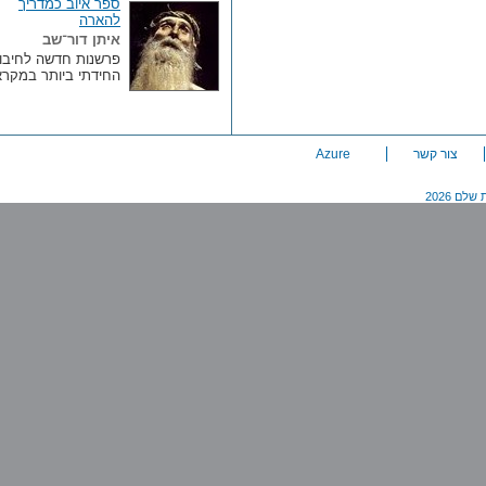
ספר איוב כמדריך
להארה
איתן דור־שב
פרשנות חדשה לחיבור
החידתי ביותר במקרא
צור קשר
Azure
20