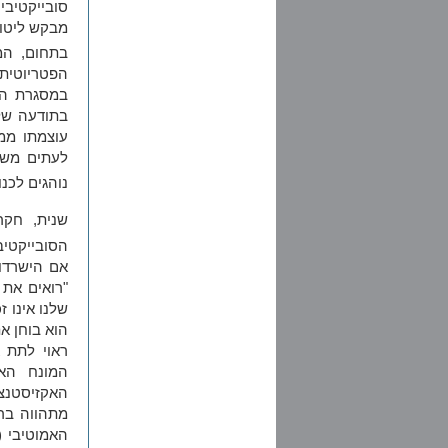
סובייקטיבי
מבקש ליטול
בתחום, המו
הפטריוטית
במסגרת האת
בתודעה של
עוצמתו ממ
לעתים משת
נוהגים לכנ
שנית, חקר
הסובייקטיב
אם הישרדו
"רואים את 
שלנו אינו 
הוא בוחן א
ראוי לתת 
המונח האח
האקזיסטנצ
מתהווה בר
האמוטיבי (