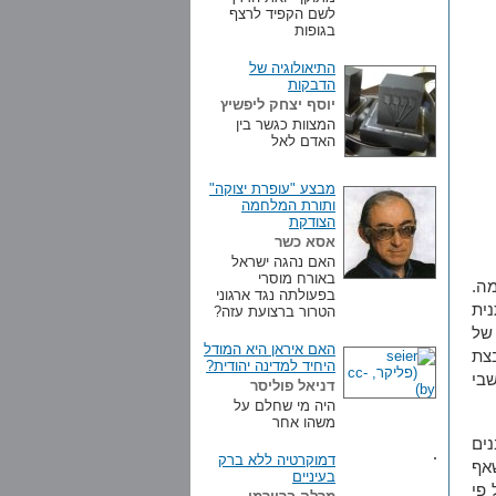
לשם הקפיד לרצף
בגופות
התיאולוגיה של
הדבקות
יוסף יצחק ליפשיץ
המצוות כגשר בין
האדם לאל
מבצע "עופרת יצוקה"
ותורת המלחמה
הצודקת
אסא כשר
האם נהגה ישראל
באורח מוסרי
מה.
בפעולתה נגד ארגוני
ית
הטרור ברצועת עזה?
של
האם איראן היא המודל
צת
היחיד למדינה יהודית?
שבי
דניאל פוליסר
היה מי שחלם על
משהו אחר
ים
דמוקרטיה ללא ברק
אף
בעיניים
 פי