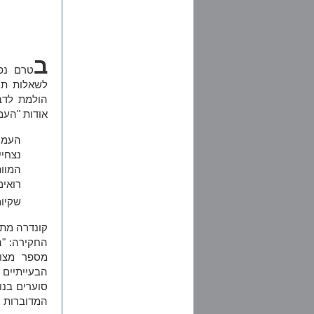
ב
טרם נפנ
לשאלות תו
הולמת לדב
אודות "העמ
העמי
נצחי
המוו
רואים
שקיו
קונדרה מתנ
החקירה: "ה
מספר מצומ
הבעייתיים 
סוערים בנו
המדוברות -