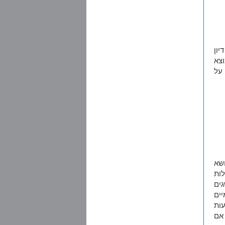
ון
צא
על
ושא
לות
ים
יים
ות
 אם