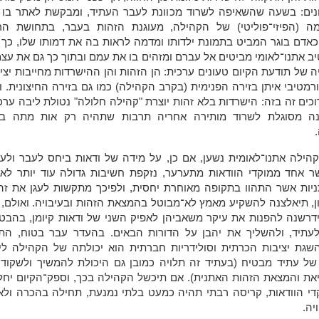
שונים: בשעה שהשאיפה לשרוד מכוונת לעבר העתיד, ומבקשת לאתר בו 
ה (הפיזי־פוליטי) של הקהילה, מעוגנת הזהות בעבר, בתחושת הר
כאדם בוגר המביט בתמונת ילדותו ומדמה לראות בה את דמותו שלו, כך 
יב אתנו־לאומי מביטים אל עברם ומזהים בו את עמם ובתוך כך גם את עצ
יה של תודעת הקיום טעונים ערכית: הן הזהות והן ההישרדות מחייבות יצי
רמטיבי איתן בזירה הפנימית (בקרב הקהילה) כמו גם בזירה החיצונית. ו
וכים זה בזה: הישרדות בלא זהות יוצרת "קהילה חלולה" נטולת ליבה ערכ
נה מסוגלת לשרוד מותירה אחריה תרבות שתהיה רק אות מתה בד
הילה אתנו־לאומית נשען, אם כן, על מידה של ודאות ביחס לעבר ולעת
ר אחד ממוקדי הוודאות מתערער, נזקפת חשיבות גדולה עוד יותר לאח
יות אשר התהוו בתקופה מאוחרת יחסית, ולפיכך מתקשות לעגן את זהו
, תיאלצנה להשקיע מאמץ לא־מבוטל בהמצאת הזהות ובעיבויה. ואולם, 
דרשנה להפנות את עיקר משאביהן לאפיק השני של ודאות קיומן, בהבט
לעתיד, ולהשליך את יהבן על הדורות הבאים. בהעדר עבר בטוח, התנ
שגת יציבות הכרתית וסולידריות חברתית הוא יכולתה של הקהילה ליצ
של עתיד מבטיח (בעתיד זה תלויה כמובן גם היכולת להמשיך ולשקוד 
את והמצאת הזהות האתנית). אם תיכשל הקהילה בכך, וספק־הקיום יחל
די הוודאות, קריסה רבתי תהיה כמעט בלתי נמנעת, תחילה בהכרה ולא
יה.