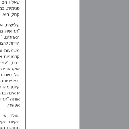
שאליו הם 
פנימית, כ
קהל) היא, 
שלישית, וא
"תחושה מא
האחרים, "
הודות לרצו
משמעות וא
קדמוניות א
ברם, "עמי
אוקטאביה נ
של רשת הב
ובצפיפותה
קיומן מהוו
זו אינה בה
אותה "תחוש
אפשרי.
ואולם, אין
הקיום הקיב
תחושת הזהו