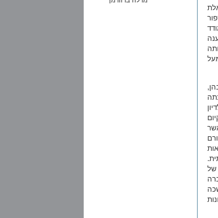
מרלה ברוורמן
לת
ור
ודד
ענה
ותה
על
ן,
תה
ון
יום
שר
ורם
ות
ת.
של
רה
כה
ות