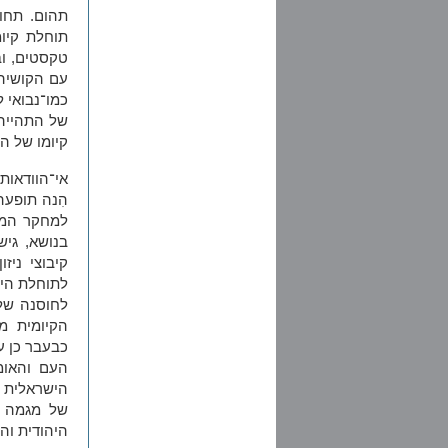
תהום. תחו
תוחלת קיומ
טקסטים, וב
עם הקושיה 
כמו־נבואי 
של התהייה
קיומו של הע
אי־הוודאות
הִנה תופעה
למחקר המע
בנושא, גיש
קיבוצי ניז
לתוחלת היש
לחוסנה של
הקיומית מ
כבעבר כן ע
העם והאומ
הישראלית 
של מגמה ז
היהודית וה