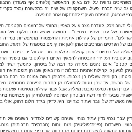
משתייכים נחווית על ידם באופן המאפשר (ולעתים אף מעודד) התבוננ
מו גם שיח חברתי פעיל. השתקפותו של שיח זה בתקשורת (בצד סקרי ד
כפי שנראה, המפתח העיקרי להתחקות אחר התופעה.
ולי חשוב מכל, קונדרה מצביע על מאפיין מהותי של "העמים הקטנים": ה
ושרת של עבר ועתיד נצחיים" - תחושה שהיא מנת חלקם של העמ
הגדולים". התמדתן של קהילות אתניות והתעצמותן מתאפשרות במידה ר
נם של הפרטים המרכיבים אותן לעגן את קיומם במסגרת של ודאות, החו
7
שליה של נצחיות.
אותן קהילות ממלאות צורך זה על ידי יצירת רושם
ובייקטיבית ועל ידי ההבטחה להמשך הקיום הקולקטיבי גם בעתיד הרחו
ם קטנים" אינם נהנים ממידה כה רבה של ביטחון. כהמשך ישיר למ
יתן לטעון כי קהילות אתניות נבדלות זו מזו באופן שבו הן תופסות את חו
יטחון הקיומית שעליה הן ניצבות. מרביתן חשות אמונה כה רבה בחוס
 של הרשת, עד שהן נוטות להתעלם מן התהום הפעורה מתחתיה. נצחי
ה עבורן הנחה כמעט מובנת מאליה. אבל עבור קהילות מסוימות שאננות מ
ישג יד. מבעד לחורי רשת הביטחון הפרוסה למרגלותיהן הן מבחינות בתה
ה מאושרת של עבר ועתיד נצחיים" היא לדידן בגדר חלום רחוק, אולי ב
 דין עבר נצחי כדין עתיד נצחי. שניהם קשורים לצדדיה השונים של תו
וצי: הישרדות (פיזית־פוליטית) מזה וזהות (חברתית־ תרבותית) מזה.
ת והן התקווה להישרדות ניזונות מן ההווה, אך כפני יאנוס הן משקיפות