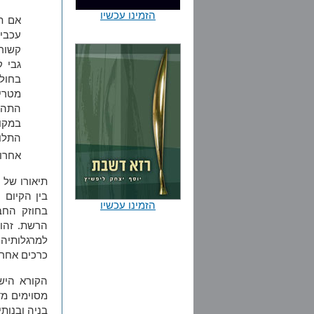
הזמינו עכשיו
אם תי
עכביש
קשור
גבי ק
בחולי
מטרי
התהו
במקו
התלו
אחרות
תיאורו של 
בין הקיום 
הזמינו עכשיו
בחוזק החב
הרשת. זהו
למרגלותיהם
כרכים אחרי
הקורא היש
מסוימים מ
בניה ובנות