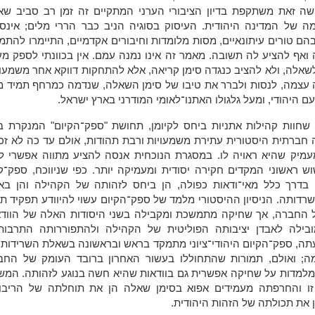
שה זאת משתקפת בדיון הציבורי הערני המתקיים זה זמן רב סביב שא
ה של המדינה היהודית. העיסוק בסוגיה הניב כבר הררי מלים; אינספ
הם טורים עיתונאיים, מסות מלומדות וחיבורים אקדמיים, התיימרו להתמ
ואף להציע לה תשובה. מאמר זה אינו נמנה עמם. אין בכוונתי לספק מ
לשאלה, ולא להציב כנגדה סימן קריאה, אלא להתחקות דווקא אחר משמע
 עצמה, לנסות ולברר את טיבו של סימן השאלה, שנדמה כמרחף תמיד מ
ם היהודי, ומעל גלגולו האתנו־לאומי המודרני בארץ ישראל.
 שחוות קהילות אתניות ביחס לקיומן, תחושת "ספק־הקיום" המנקרת בה
 חברתית היסטורית עתירת משמעויות ורבת תהודות, אולם עד כה לא זכ
מיק שהיא ראויה לו. במסגרת הנוכחית אנסה להציע מתווה אפשרי לדי
וש ראשוני המקדים חקירה יסודית ומעמיקה יותר. כפי שניווכח, ספק־ק
ון בדרך כלל מאי־ודאות כפולה, הן ביחס לזהותה של הקהילה והן בא
רדותה. הניסיון ההיסטורי מלמד של ספק־הקיום עשוי להיוודע תפקיד ת
 החברה, אך שחיקה מתמשכת ומקבילה בשני היסודות האלה של הוודא
ובילה לאבדן יציבותה הפוליטית של הקהילה ולהתפוררותה התרבותי
תה, ספק־הקיום היהודי־ציוני מתמקד בראש ובראשונה בשאלת השרידות 
ה; ואולם, תמורות שהתחוללו בעשור האחרון ברובד העומק של החב
מלמדות על שחיקה אפשרית גם בוודאות שהיא חשה בנוגע לזהותה. המש
ו והחרפתה מעמידים אפוא בסימן שאלה הן את תוחלתה של הריבונ
ן את תכולתה של הזהות היהודית.