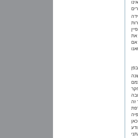
נו
רים
דה
ות
ין
את
אם
נו
פן
שנה
מם
קר
ובה
 זה
פת
יה
אן
דע
ני