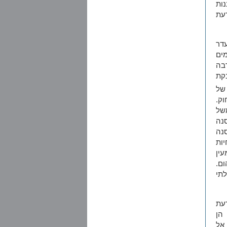
ות
עת
עדר
ים
בה
בקת
 של
ק.
של
סנה
נה
ות
עין
ום.
לתי
דעת
 הן
 אל