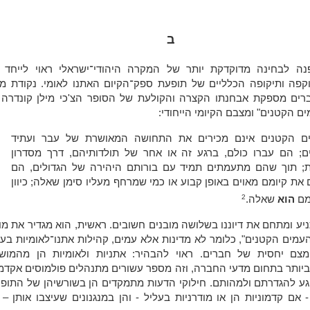
ב
ה לבחינה מדוקדקת יותר של המקרה היהודי־ישראלי ראוי לייחד די
קפה ותיקופה הכלליים של תופעת ספק־הקיום האתנו לאומי. נקודת מו
רים מספקת אבחנתו הקצרה והקולעת של הסופר הצ'כי מילן קונדרה 
ים הקטנים" ומצבם הקיומי הייחודי:
ם הקטנים אינם מכירים את התחושה המאושרת של עבר ועתיד
ים; הם עברו כולם, ברגע זה או אחר של תולדותיהם, דרך מסדרון
ת; תוך שהם מתעמתים תמיד עם בורותם היהירה של הגדולים, הם
 את קיומם מאוים באופן קבוע או כמי שמרחף מעליו סימן שאלה; כיוון
2
מם
הוא
שאלה.
יע ומתחם את דיוננו בשלושה מובנים חשובים. ראשית, הוא מגדיר את מ
עמים הקטנים", כלומר לא מדינות אלא עמים, קהילות אתנו־לאומיות בע
צם יחסית של חברים. ראוי להבהיר: אתניות ולאומיות הן מהמושג
ביותר בתחום מדעי החברה, וזה מספר עשורים מתנהלים פולמוסים אקדמ
גע להגדרתם ולמהותם. חילוקי הדעות מתמקדים הן בשורשיהן של התופע
 אם קדמוניות הן או מודרניות בעליל - והן במנגנונים שעיצבו אותן –