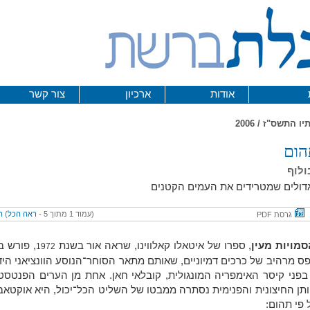
אודות
ארכיון
צור קשר
הום
ולוף
דולים שמטרידים את העמים הקטנים
(עמוד 1 מתוך 5 -
ראה הכל
)
ה
גרסת PDF
סמויות מעין
, ספרו של איטאלו קאלווינו, שראה אור בשנת
, פורש ב
1972
ס מרהיב של כרכים דמיוניים, שאותם מתאר הסוחר־הנוסע הוונציאני היד
 בפני קיסר האימפריה המונגולית, קובלאי חאן. אחת מן הערים הפנטסט
תן החיצונית והפנימית נסתרה ממבטו של השליט הכל־יכול, היא אוקטאב
פי תהום: