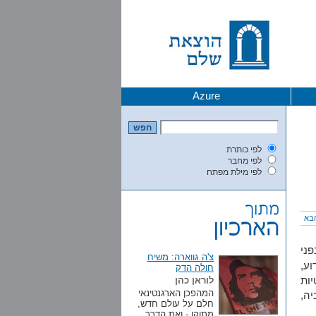
Azure
לפי כותרת
לפי מחבר
לפי מילת מפתח
בא
פני
צ'ה גווארה: משיח
וע,
חולה הדק
יות
לוראן כהן
המהפכן הארגנטינאי
יה,
חלם על עולם חדש,
מתוקן - ואת הדרך