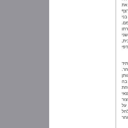
את
צף
בני
מם.
רתו
שני
ית,
פי
יד
ר.
תן
בה
חת
אי
ור
על
חל
חר