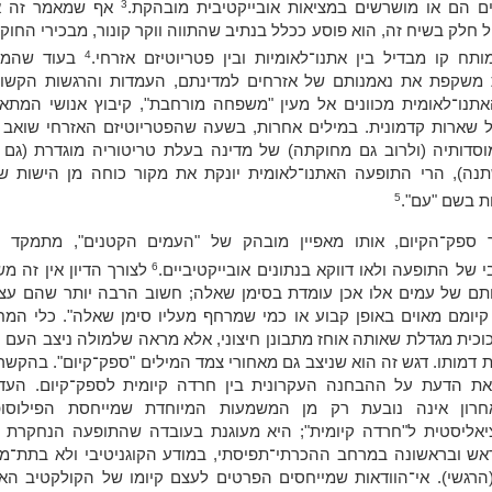
3
ים הם או מושרשים במציאות אובייקטיבית מובהקת.
אף שמאמר זה אי
 חלק בשיח זה, הוא פוסע ככלל בנתיב שהתווה ווקר קונור, מבכירי החוק
4
תח קו מבדיל בין אתנו־לאומיות ובין פטריוטיזם אזרחי.
בעוד שהמי
 משקפת את נאמנותם של אזרחים למדינתם, העמדות והרגשות הקשור
נו־לאומית מכוונים אל מעין "משפחה מורחבת", קיבוץ אנושי המתאפי
 שארות קדמונית. במילים אחרות, בשעה שהפטריוטיזם האזרחי שואב 
וסדותיה (ולרוב גם מחוקתה) של מדינה בעלת טריטוריה מוגדרת (גם 
נה), הרי התופעה האתנו־לאומית יונקת את מקור כוחה מן הישות שא
5
ות בשם "עם".
 ספק־הקיום, אותו מאפיין מובהק של "העמים הקטנים", מתמקד ב
6
י של התופעה ולאו דווקא בנתונים אובייקטיביים.
לצורך הדיון אין זה מ
תם של עמים אלו אכן עומדת בסימן שאלה; חשוב הרבה יותר שהם עצ
קיומם מאוים באופן קבוע או כמי שמרחף מעליו סימן שאלה". כלי המח
זכוכית מגדלת שאותה אוחז מתבונן חיצוני, אלא מראה שלמולה ניצב העם 
ת דמותו. דגש זה הוא שניצב גם מאחורי צמד המילים "ספק־קיום". בהקשר
את הדעת על ההבחנה העקרונית בין חרדה קיומית לספק־קיום. העד
רון אינה נובעת רק מן המשמעות המיוחדת שמייחסת הפילוסופ
יאליסטית ל"חרדה קיומית"; היא מעוגנת בעובדה שהתופעה הנחקרת כ
אש ובראשונה במרחב ההכרתי־תפיסתי, במודע הקוגניטיבי ולא בתת־מו
הרגשי). אי־הוודאות שמייחסים הפרטים לעצם קיומו של הקולקטיב האת