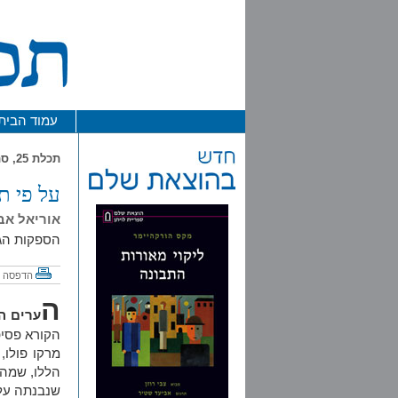
עמוד הבית
תכלת 25, סתיו התשס"ז / 2006
על פי ת
אוריאל אב
הספקות הג
הדפסה
ה
ערים ה
הקורא פסיפ
מרקו פולו,
הללו, שמהו
שנבנתה על 