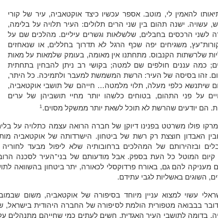
אותו להאמין לי, מוטב. אספר עכשיו כיצד אוקטאביה, עיר של קורי
, עשויה. ישנה תהום בין שני הרים תלולים: העיר תלויה על בלימה,
ה לשני הרכסים בחבלים, שלשלאות וגשרים עיליים. מהלכים שם על
ורות־עץ, משגיחים יפה שכף הרגל לא תדרוך בחללים, או שנאחזים
ות שלרשתות הקנבוס. מתחתנו אין מאומה, בעומק שלמאות על מאות
ם; כמה עננים חולפים שם למטה; בקושי רב ניתן להבחין בתחתית
ם. זהו בסיסה של העיר: הרשת המשמשת למעבר ולתמיכה. כל היתר,
ם שיתנשא כלפי מעלה, תלוי מלמטה… חייהם של תושבי אוקטאביה,
יים על פני התהום, בטוחים כלשהו יותר מחיי תושביהן של ערים
1
. הם יודעים שהרשת לא תוכל לשאת יותר ממשקל מסוים.
מרקו פולו משרטט בפנינו דיוקן של חברה הרואה עצמה כתלויה על בלי
ובין האבדון חוצצת רק רשת של ביטחון. הישרדותה של אוקטאביה מותנ
לים ובזהירותם של המהלכים ברחובותיה שלא ליפול מבעד לחוריה 
 קיום המוטל כל העת בספק. אבל מודעותם של בני־העיר לסכנה הרוב
 מעניקה להם גם, באורח פרדוקסלי לכאורה, יתר ביטחון בהשוואה לתו
ם, השוגים באשליות לגבי עתידם.
ראלי עשוי למצוא עניין מיוחד בסיפורה של אוקטאביה, משום שבמובנ
דובר בבבואה מטפורית הולמת לסיפורה של החברה היהודית בישראל, ש
יה, בדומה לתושבי העיר האגדית, חשים לעתים כמי שחייהם מתנהלים על